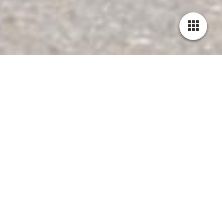
Allgemeine Geschäftsbedingungen der Firma Peak
Performance Training
§1 Geltung gegenüber Unternehmern und Begriffsdefinitionen
(1) Die nachfolgenden Allgemeinen Geschäftbedingungen
gelten für alle Lieferungen zwischen uns und einem
Verbraucher in ihrer zum Zeitpunkt der Bestellung gültigen
Fassung.
Verbraucher ist jede natürliche Person, die ein Rechtsgeschäft
zu Zwecken abschließt, die überwiegend weder ihrer
gewerblichen noch ihrer selbständigen beruflichen Tätigkeit
zugerechnet werden können (§ 13 BGB).